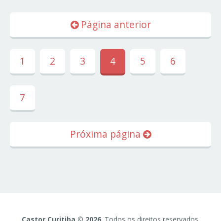
Página anterior
1
2
3
4
5
6
7
Próxima página
Castor Curitiba © 2026
. Todos os direitos reservados.